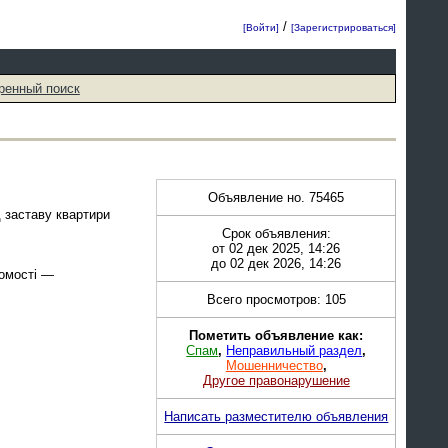
/
[Войти]
[Зарегистрироваться]
ренный поиск
Объявление но. 75465
 заставу квартири
Срок объявления:
от 02 дек 2025, 14:26
до 02 дек 2026, 14:26
хомості —
Всего просмотров: 105
Пометить объявление как:
Спам
,
Неправильный раздел
,
Мошенничество
,
Другое правонарушение
Написать разместителю объявления