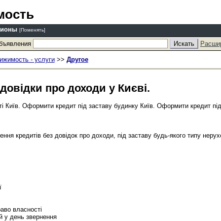
мость
гионы
[Поменять]
объявления
Расши
ижимость - услуги
>>
Другое
 довідки про доходи у Києві.
і Київ. Оформити кредит під заставу будинку Київ. Оформити кредит під
ння кредитів без довідок про доходи, під заставу будь-якого типу неру
ї
раво власності
й у день звернення