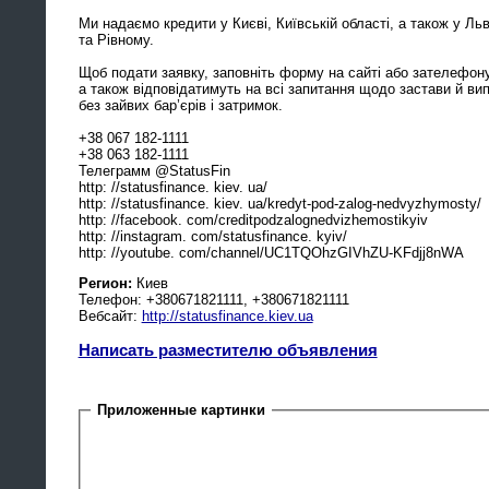
Ми надаємо кредити у Києві, Київській області, а також у Ль
та Рівному.
Щоб подати заявку, заповніть форму на сайті або зателефону
а також відповідатимуть на всі запитання щодо застави й вип
без зайвих бар’єрів і затримок.
+38 067 182-1111
+38 063 182-1111
Телеграмм @StatusFin
http: //statusfinance. kiev. ua/
http: //statusfinance. kiev. ua/kredyt-pod-zalog-nedvyzhymosty/
http: //facebook. com/creditpodzalognedvizhemostikyiv
http: //instagram. com/statusfinance. kyiv/
http: //youtube. com/channel/UC1TQOhzGIVhZU-KFdjj8nWA
Регион:
Киев
Телефон: ‎+380671821111, ‎+380671821111
Вебсайт:
http://statusfinance.kiev.ua
Написать разместителю объявления
Приложенные картинки