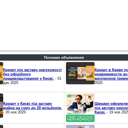
Похожие объявления
Кредит під заставу нерухомості
Кредит в Киеве по
без офіційного
недвижимости до
працевлаштування у Києві.
- 01
миллионов гриве
дек 2025
2025
Кредит у Києві під заставу
Швидке оформлен
майна на суму до 20 мільйонів.
під заставу нерух
- 20 ноя 2025
Києві.
- 19 ноя 202