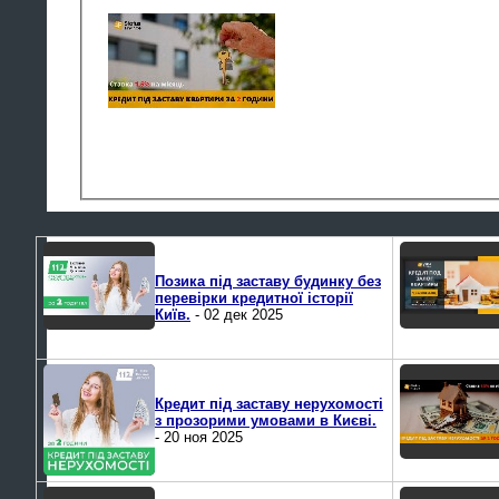
Позика під заставу будинку без
перевірки кредитної історії
Київ.
- 02 дек 2025
Кредит під заставу нерухомості
з прозорими умовами в Києві.
- 20 ноя 2025