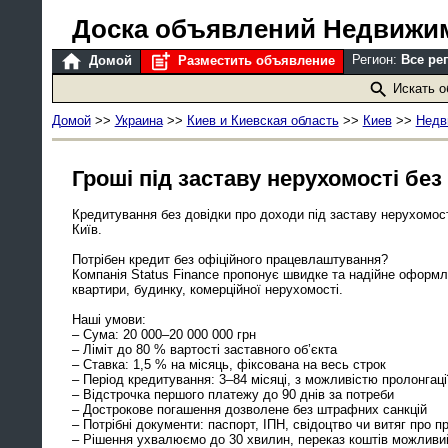
Доска объявлений Недвижи
Регион:
Все ре
Домой
Разместить объявление
Искать 
Домой
>>
Украина
>>
Киев и Киевская область
>>
Киев
>>
Недв
Гроші під заставу нерухомості без
Кредитування без довідки про доходи під заставу нерухомост
Київ.
Потрібен кредит без офіційного працевлаштування?
Компанія Status Finance пропонує швидке та надійне оформле
квартири, будинку, комерційної нерухомості.
Наші умови:
– Сума: 20 000–20 000 000 грн
– Ліміт до 80 % вартості заставного об’єкта
– Ставка: 1,5 % на місяць, фіксована на весь строк
– Період кредитування: 3–84 місяці, з можливістю пролонгаці
– Відстрочка першого платежу до 90 днів за потреби
– Дострокове погашення дозволене без штрафних санкцій
– Потрібні документи: паспорт, ІПН, свідоцтво чи витяг про п
– Рішення ухвалюємо до 30 хвилин, переказ коштів можливи