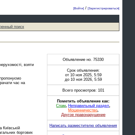
/
[Войти]
[Зарегистрироваться]
ренный поиск
Объявление но. 75330
нерухомості, взяти
Срок объявления:
от 10 ноя 2025, 5:59
 пропонуємо
до 10 ноя 2026, 5:59
рачати час на
Всего просмотров: 101
Пометить объявление как:
Спам
,
Неправильный раздел
,
Мошенничество
,
Другое правонарушение
Написать разместителю объявления
а Київській
нагальних боргових