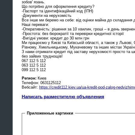
зобов' язань.
Що потрібно для оформлення кредиту?
-Паспорт та ідентифікаційний код (ІПН)
-Документи на нерухомість
Все інше ми беремо на себе: від оцінки майна до складання 
Наші переваги:
-Оперативність: рішення за 10 хвилин, гроші – в день зверне
-Простота: без бюрократії та перевірки кредитної історії
-Вигідні умови: кредит до 30 млн грн
Ми працюємо у Києві та Київській області, а також у Львові, О
Рівному, Хмельницькому, Мукачевому та інших містах Україн
З нами отримати кредит під заставу нерухомості просто та 
без зайвих труднощів!
067 112 5 112
063 112 5 112
099 112 5 112
Регион:
Киев
Телефон: 0631125112
Вебсайт:
https://credit112.kiev.ua/ua-kredit-pod-zalog-nedvizhim
Написать разместителю объявления
Приложенные картинки