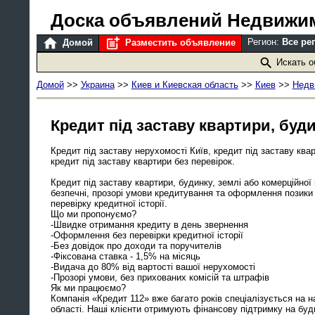
Доска объявлений Недвижи
Регион:
Все ре
Домой
Разместить объявление
Искать 
Домой
>>
Украина
>>
Киев и Киевская область
>>
Киев
>>
Недв
Кредит під заставу квартири, буди
Кредит під заставу нерухомості Київ, кредит під заставу ква
кредит під заставу квартири без перевірок.
Кредит під заставу квартири, будинку, землі або комерційно
безпечні, прозорі умови кредитування та оформлення позики 
перевірку кредитної історії.
Що ми пропонуємо?
-Швидке отримання кредиту в день звернення
-Оформлення без перевірки кредитної історії
-Без довідок про доходи та поручителів
-Фіксована ставка - 1,5% на місяць
-Видача до 80% від вартості вашої нерухомості
-Прозорі умови, без прихованих комісій та штрафів
Як ми працюємо?
Компанія «Кредит 112» вже багато років спеціалізується на на
області. Наші клієнти отримують фінансову підтримку на будь