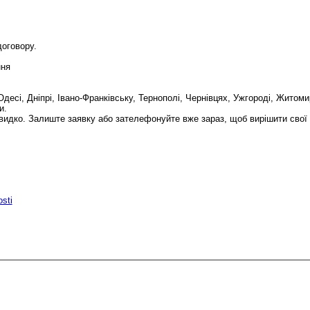
договору.
ння
десі, Дніпрі, Івано-Франківську, Тернополі, Чернівцях, Ужгороді, Житомир
и.
швидко. Залиште заявку або зателефонуйте вже зараз, щоб вирішити свої
osti