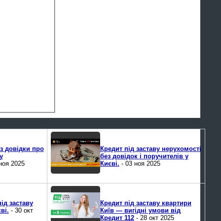
з довідки про
Кредит під заставу нерухомості
у
без довідок і поручителів у
ноя 2025
Києві.
- 03 ноя 2025
ід заставу
Кредит під заставу квартири
ві.
- 30 окт
Київ — вигідні умови від
Кредит 112
- 28 окт 2025