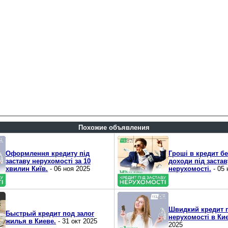
Похожие объявления
Оформлення кредиту під
Гроші в кредит бе
заставу нерухомості за 10
доходи під застав
хвилин Київ.
- 06 ноя 2025
нерухомості.
- 05 
Швидкий кредит п
Быстрый кредит под залог
нерухомості в Киє
жилья в Киеве.
- 31 окт 2025
2025