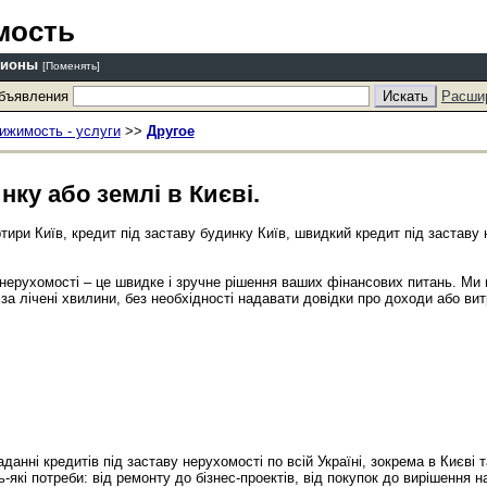
мость
гионы
[Поменять]
объявления
Расши
ижимость - услуги
>>
Другое
нку або землі в Києві.
ртири Київ, кредит під заставу будинку Київ, швидкий кредит під заставу 
ї нерухомості – це швидке і зручне рішення ваших фінансових питань. Ми
за лічені хвилини, без необхідності надавати довідки про доходи або вит
данні кредитів під заставу нерухомості по всій Україні, зокрема в Києві т
-які потреби: від ремонту до бізнес-проектів, від покупок до вирішення 