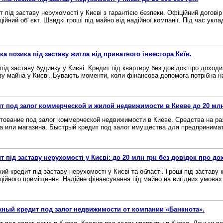
т під заставу нерухомості у Києві з гарантією безпеки. Офіційний договір
ійний об' єкт. Швидкі гроші під майно від надійної компанії. Під час уклад
а позика під заставу житла від приватного інвестора Київ.
 під заставу будинку у Києві. Кредит під квартиру без довідок про дохо
ву майна у Києві. Бувають моменти, коли фінансова допомога потрібна на 
т под залог коммерческой и жилой недвижимости в Киеве до 20 млн
тование под залог коммерческой недвижимости в Киеве. Средства на ра
а или магазина. Быстрый кредит под залог имущества для предпринимате
т під заставу нерухомості у Києві: до 20 млн грн без довідок про до
ий кредит під заставу нерухомості у Києві та області. Гроші під заставу 
ційного приміщення. Надійне фінансування під майно на вигідних умовах б
ный кредит под залог недвижимости от компании «Банкнота».