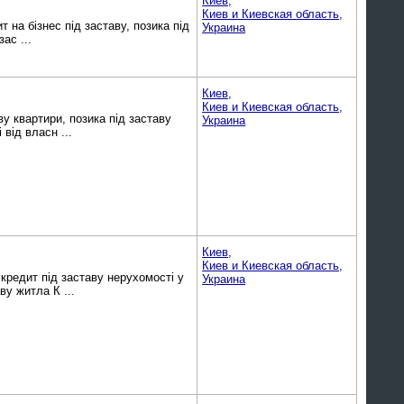
Киев,
Киев и Киевская область,
т на бізнес під заставу, позика під
Украина
ас ...
Киев,
Киев и Киевская область,
ву квартири, позика під заставу
Украина
 від власн ...
Киев,
Киев и Киевская область,
кредит під заставу нерухомості у
Украина
ву житла К ...