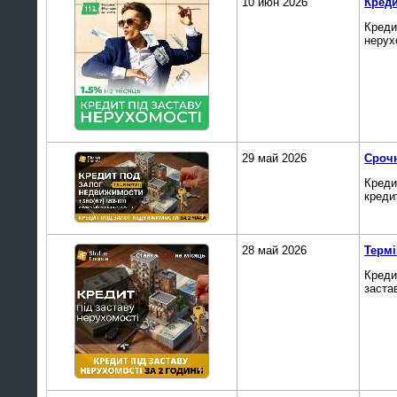
10 июн 2026
Креди
Креди
нерух
29 май 2026
Срочн
Креди
креди
28 май 2026
Термі
Креди
заста