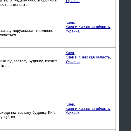
од залог недвижимости срочно в
Украина
сть в деньга ...
Киев,
Киев и Киевская область,
заставу нерухомості терміново
Украина
хочеться ...
Киев,
Киев и Киевская область,
зика під заставу будинку, кредит
Украина
ь ...
Киев,
Киев и Киевская область,
оходи під заставу будинку Київ.
Украина
ції, ко ...