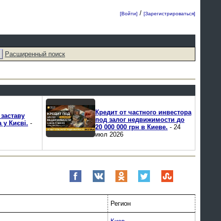
/
[Войти]
[Зарегистрироваться]
Расширенный поиск
Кредит от частного инвестора
 заставу
под залог недвижимости до
 у Києві.
-
20 000 000 грн в Киеве.
- 24
июл 2026
Регион