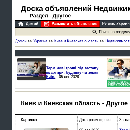
Доска объявлений Недвижи
Раздел - Другое
Регион:
Украин
Домой
Разместить объявление
Поиск по раздел
Домой
>>
Украина
>>
Киев и Киевская область
>>
Недвижимость
Термінові гроші під заставу
квартири, будинку чи землі
Київ.
- 05 авг 2026
Киев и Киевская область - Другое
Картинка
Дата размещения
Загол