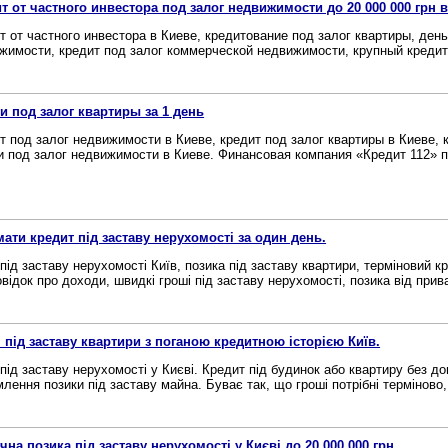
т от частного инвестора под залог недвижимости до 20 000 000 грн в
т от частного инвестора в Киеве, кредитование под залог квартиры, день
жимости, кредит под залог коммерческой недвижимости, крупный кредит п
и под залог квартиры за 1 день
т под залог недвижимости в Киеве, кредит под залог квартиры в Киеве, 
и под залог недвижимости в Киеве. Финансовая компания «Кредит 112» по
ати кредит під заставу нерухомості за один день.
 під заставу нерухомості Київ, позика під заставу квартири, терміновий к
овідок про доходи, швидкі гроші під заставу нерухомості, позика від прива
 під заставу квартири з поганою кредитною історією Київ.
 під заставу нерухомості у Києві. Кредит під будинок або квартиру без д
лення позики під заставу майна. Буває так, що гроші потрібні терміново, а
чна позика під заставу нерухомості у Києві до 20 000 000 грн.