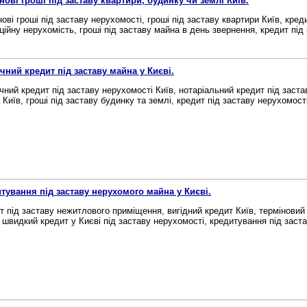
нові гроші під заставу квартири, будинку чи землі Київ.
ові гроші під заставу нерухомості, гроші під заставу квартири Київ, креди
ційну нерухомість, гроші під заставу майна в день звернення, кредит під з
чний кредит під заставу майна у Києві.
чний кредит під заставу нерухомості Київ, нотаріальний кредит під заста
Київ, гроші під заставу будинку та землі, кредит під заставу нерухомості
тування під заставу нерухомого майна у Києві.
т під заставу нежитлового приміщення, вигідний кредит Київ, терміновий 
, швидкий кредит у Києві під заставу нерухомості, кредитування під заста