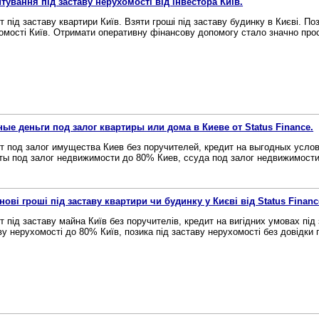
тування під заставу нерухомості від інвестора Київ.
т під заставу квартири Київ. Взяти гроші під заставу будинку в Києві. По
омості Київ. Отримати оперативну фінансову допомогу стало значно прос
ые деньги под залог квартиры или дома в Киеве от Status Finance.
т под залог имущества Киев без поручителей, кредит на выгодных усло
ты под залог недвижимости до 80% Киев, ссуда под залог недвижимости 
нові гроші під заставу квартири чи будинку у Києві від Status Financ
т під заставу майна Київ без поручителів, кредит на вигідних умовах під 
ву нерухомості до 80% Київ, позика під заставу нерухомості без довідки п