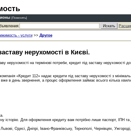
мость
гионы
[Поменять]
объявления
Расши
ижимость - услуги
>>
Другое
аставу нерухомості в Києві.
аву нерухомості на термінові потреби, кредит під заставу нерухомості до 
 компанія «Кредит 112» надає кредити під заставу нерухомості з мінімал
вже в день звернення, а процес оформлення займає всього кілька хвили
а.
тну історію. Для оформлення кредиту вам потрібно лише паспорт, ІПН та
 Львові, Одесі, Дніпрі, Івано-Франківську, Тернополі, Чернівцях, Ужгороді