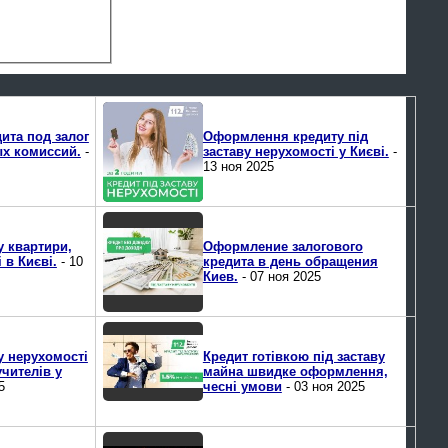
ита под залог
Оформлення кредиту під
ых комиссий.
-
заставу нерухомості у Києві.
-
13 ноя 2025
у квартири,
Оформление залогового
 в Києві.
- 10
кредита в день обращения
Киев.
- 07 ноя 2025
у нерухомості
Кредит готівкою під заставу
учителів у
майна швидке оформлення,
5
чесні умови
- 03 ноя 2025