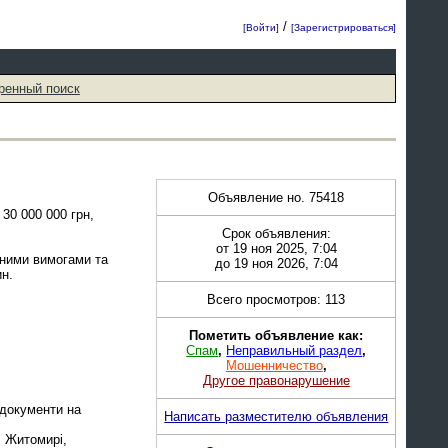
/
[Войти]
[Зарегистрироваться]
ренный поиск
Объявление но. 75418
30 000 000 грн,
Срок объявления:
от 19 ноя 2025, 7:04
ьними вимогами та
до 19 ноя 2026, 7:04
н.
Всего просмотров: 113
Пометить объявление как:
Спам
,
Неправильный раздел
,
Мошенничество
,
Другое правонарушение
 документи на
Написать разместителю объявления
, Житомирі,