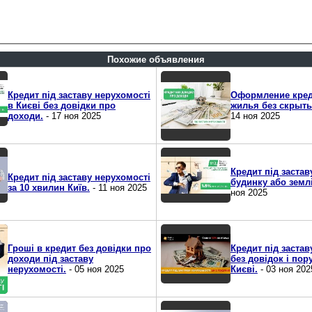
Похожие объявления
Кредит під заставу нерухомості
Оформление кред
в Києві без довідки про
жилья без скрыт
доходи.
- 17 ноя 2025
14 ноя 2025
Кредит під застав
Кредит під заставу нерухомості
будинку або землі
за 10 хвилин Київ.
- 11 ноя 2025
ноя 2025
Гроші в кредит без довідки про
Кредит під застав
доходи під заставу
без довідок і пор
нерухомості.
- 05 ноя 2025
Києві.
- 03 ноя 202