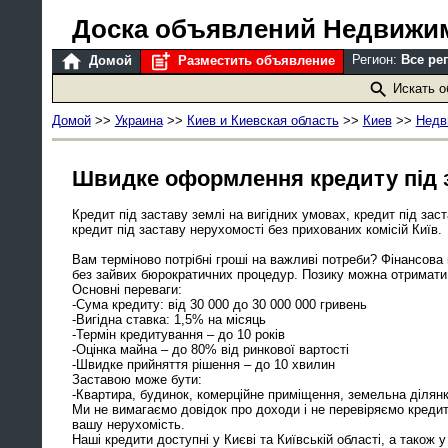
Доска объявлений Недвижи
Регион:
Все ре
Домой
Разместить объявление
Искать 
Домой
>>
Украина
>>
Киев и Киевская область
>>
Киев
>>
Недв
Швидке оформлення кредиту під з
Кредит під заставу землі на вигідних умовах, кредит під заст
кредит під заставу нерухомості без прихованих комісій Київ.
Вам терміново потрібні гроші на важливі потреби? Фінансова
без зайвих бюрократичних процедур. Позику можна отримати 
Основні переваги:
-Сума кредиту: від 30 000 до 30 000 000 гривень
-Вигідна ставка: 1,5% на місяць
-Термін кредитування – до 10 років
-Оцінка майна – до 80% від ринкової вартості
-Швидке прийняття рішення – до 10 хвилин
Заставою може бути:
-Квартира, будинок, комерційне приміщення, земельна ділянк
Ми не вимагаємо довідок про доходи і не перевіряємо креди
вашу нерухомість.
Наші кредити доступні у Києві та Київській області, а також у