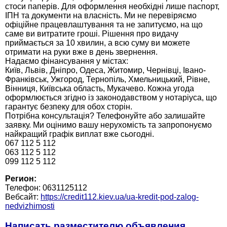
стоси паперів. Для оформлення необхідні лише паспорт,
ІПН та документи на власність. Ми не перевіряємо
офіційне працевлаштування та не запитуємо, на що
саме ви витратите гроші. Рішення про видачу
приймається за 10 хвилин, а всю суму ви можете
отримати на руки вже в день звернення.
Надаємо фінансування у містах:
Київ, Львів, Дніпро, Одеса, Житомир, Чернівці, Івано-
Франківськ, Ужгород, Тернопіль, Хмельницький, Рівне,
Вінниця, Київська область, Мукачево. Кожна угода
оформлюється згідно із законодавством у нотаріуса, що
гарантує безпеку для обох сторін.
Потрібна консультація? Телефонуйте або залишайте
заявку. Ми оцінимо вашу нерухомість та запропонуємо
найкращий графік виплат вже сьогодні.
067 112 5 112
063 112 5 112
099 112 5 112
Регион:
Телефон: 0631125112
Вебсайт:
https://credit112.kiev.ua/ua-kredit-pod-zalog-
nedvizhimosti
Написать разместителю объявления