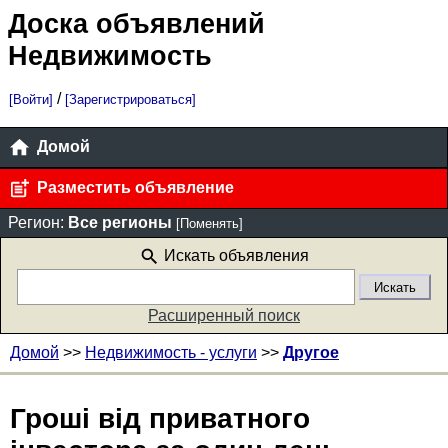
Доска объявлений
Недвижимость
/
[Войти]
[Зарегистрироваться]
Домой
Разместить объявление
Регион:
Все регионы
[Поменять]
Искать объявления
Расширенный поиск
Домой
>>
Недвижимость - услуги
>>
Другое
Гроші від приватного