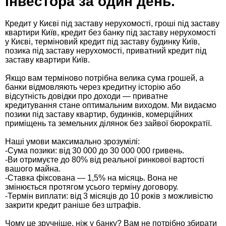
інвестора за один день.
Кредит у Києві під заставу нерухомості, гроші під заставу
квартири Київ, кредит без банку під заставу нерухомості
у Києві, терміновий кредит під заставу будинку Київ,
позика під заставу нерухомості, приватний кредит під
заставу квартири Київ.
Якщо вам терміново потрібна велика сума грошей, а
банки відмовляють через кредитну історію або
відсутність довідки про доходи — приватне
кредитування стане оптимальним виходом. Ми видаємо
позики під заставу квартир, будинків, комерційних
приміщень та земельних ділянок без зайвої бюрократії.
Наші умови максимально зрозумілі:
-Сума позики: від 30 000 до 30 000 000 гривень.
-Ви отримуєте до 80% від реальної ринкової вартості
вашого майна.
-Ставка фіксована — 1,5% на місяць. Вона не
змінюється протягом усього терміну договору.
-Термін виплати: від 3 місяців до 10 років з можливістю
закрити кредит раніше без штрафів.
Чому це зручніше, ніж у банку? Вам не потрібно збирати