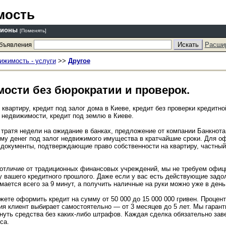
мость
гионы
[Поменять]
объявления
Расши
ижимость - услуги
>>
Другое
ости без бюрократии и проверок.
квартиру, кредит под залог дома в Киеве, кредит без проверки кредитно
й недвижимости, кредит под землю в Киеве.
тратя недели на ожидание в банках, предложение от компании Банкнота
у денег под залог недвижимого имущества в кратчайшие сроки. Для о
 документы, подтверждающие право собственности на квартиру, частны
 отличие от традиционных финансовых учреждений, мы не требуем офиц
 вашего кредитного прошлого. Даже если у вас есть действующие задол
ается всего за 9 минут, а получить наличные на руки можно уже в ден
ете оформить кредит на сумму от 50 000 до 15 000 000 гривен. Процент
ия клиент выбирает самостоятельно — от 3 месяцев до 5 лет. Мы гарант
нуть средства без каких-либо штрафов. Каждая сделка обязательно зав
са.