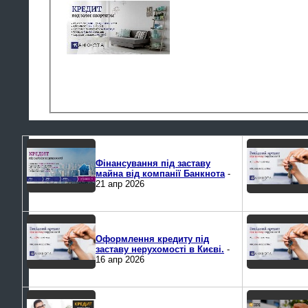
Фінансування під заставу
майна від компанії Банкнота
-
21 апр 2026
Оформлення кредиту під
заставу нерухомості в Києві.
-
16 апр 2026