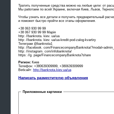
Тратить полученные средства можно на любые цели: от расш
Мы работаем по всей Украине, включая Киев, Львов, Тернопо
Чтобы узнать все детали и получить предварительный расчет
и поможет быстро пройти все этапы оформления.
+38 063 930 99 99
+38 067 930 99 99 Марія
http: //banknota. kiev. ua/ua
http: //banknota. kiev. ua/ua-kredit-pod-zalog-kvartiry
Телеграм @banknota1
http: //facebook. com/FinancecompanyBanknota/?modal=admin_
http: //instagram. com/infobanknota/
https: //g. page/FinancecompanyBanknota?share
Регион:
Киев
Телефон: +380639309999, +380639309999
Вебсайт:
http://banknota.kiev.ua/ua
Написать разместителю объявления
Приложенные картинки