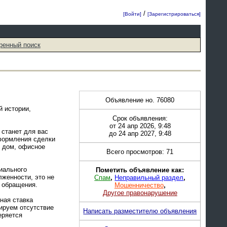
/
[Войти]
[Зарегистрироваться]
ренный поиск
Объявление но. 76080
й истории,
Срок объявления:
от 24 апр 2026, 9:48
 станет для вас
до 24 апр 2027, 9:48
формления сделки
й дом, офисное
Всего просмотров: 71
иального
Пометить объявление как:
женности, это не
Спам
,
Неправильный раздел
,
ь обращения.
Мошенничество
,
Другое правонарушение
ная ставка
ируем отсутствие
Написать разместителю объявления
еряется