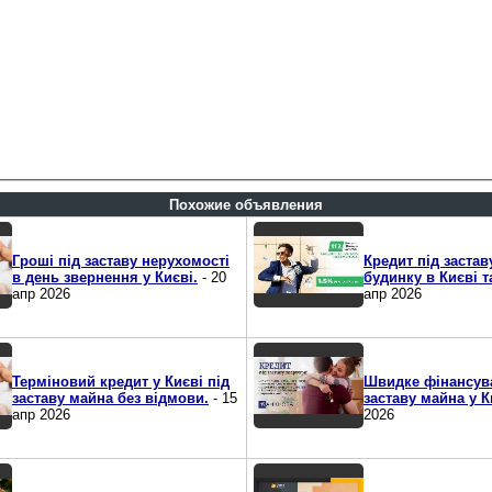
Похожие объявления
Гроші під заставу нерухомості
Кредит під застав
в день звернення у Києві.
- 20
будинку в Києві т
апр 2026
апр 2026
Терміновий кредит у Києві під
Швидке фінансув
заставу майна без відмови.
- 15
заставу майна у К
апр 2026
2026