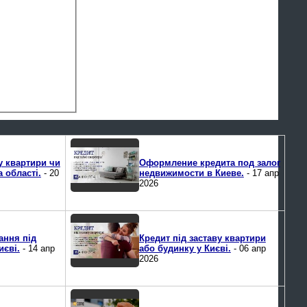
у квартири чи
Оформление кредита под залог
а області.
- 20
недвижимости в Киеве.
- 17 апр
2026
ання під
Кредит під заставу квартири
иєві.
- 14 апр
або будинку у Києві.
- 06 апр
2026