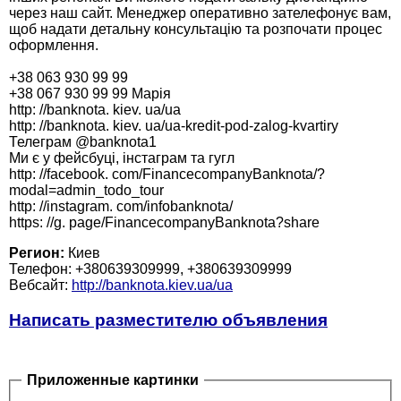
через наш сайт. Менеджер оперативно зателефонує вам,
щоб надати детальну консультацію та розпочати процес
оформлення.
+38 063 930 99 99
+38 067 930 99 99 Марія
http: //banknota. kiev. ua/ua
http: //banknota. kiev. ua/ua-kredit-pod-zalog-kvartiry
Телеграм @banknota1
Ми є у фейсбуці, інстаграм та гугл
http: //facebook. com/FinancecompanyBanknota/?
modal=admin_todo_tour
http: //instagram. com/infobanknota/
https: //g. page/FinancecompanyBanknota?share
Регион:
Киев
Телефон: +380639309999, +380639309999
Вебсайт:
http://banknota.kiev.ua/ua
Написать разместителю объявления
Приложенные картинки