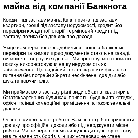
майна від компанії Банкнота
Кредит під заставу майна Київ, позика під заставу
квартири, гроші під заставу нерухомості, кредит без
перевірки кредитної історії, терміновий кредит під
заставу, позика без довідок про доходи.
Якщо вам терміново знадобилися гроші, а банківські
перевірки та вимоги щодо документів стають на заваді,
ви можете звернутися до нас. Ми пропонуємо отримати
позику, використовуючи вашу нерухомість як
забезпечення. Це надійний спосіб вирішити фінансові
питання без потреби збирати нескінченні довідки або
шукати поручителів.
Ми приймаємо в заставу різні види об’єктів: квартири в
багатоквартирних будинках, приватні будинки та котеджі,
офісні та інші комерційні приміщення, а також земельні
ділянки.
Основні умови нашої роботи: Вам не потрібно приносити
довідку про офіційні доходи або підтверджувати місце
роботи. Ми не перевіряємо вашу кредитну історію, тому
навіть наявність боргів в інших установах не стане