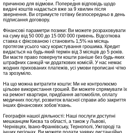
причиною для відмови. Попередня відповідь щодо
видачі коштів надається вже за 9 хвилин після
звернення. Ви отримуєте готівку безпосередньо в день
підписання договору.
Фінансові параметри позики: Ви можете розраховувати
на суму від 50 000 до 15 000 000 гривень. Відсоткова
ставка є фіксованою і становить 1,5% на місяць
протягом усього часу користування грошима. Кредит
видається на будь-який термін від 3 місяців до 5 років.
Ви маєте право повернути кошти раніше без будь-яких
штрафних санкцій чи додаткових комісій. У нас немає
жодних прихованих платежів, усі умови прописані чітко
та зрозуміло.
На що можна витратити кошти: Ми не контролюємо
цільове використання грошей. Ви можете спрямувати їх
на ремонт квартири, придбання автомобіля, оплату
медичних послуг, розвиток власної справи або закриття
інших фінансових зобов’язань.
Географія нашої діяльності: Наші послуги доступні
мешканцям Києва та області, а також у Львові,
Чернівцях, Івано-Франківську, Тернополі, Ужгороді та
інших регіонах. Ви можете подати заявку дистанційно