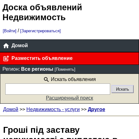
Доска объявлений
Недвижимость
/
[Войти]
[Зарегистрироваться]
Домой
Разместить объявление
Регион:
Все регионы
[Поменять]
Искать объявления
Расширенный поиск
Домой
>>
Недвижимость - услуги
>>
Другое
Гроші під заставу