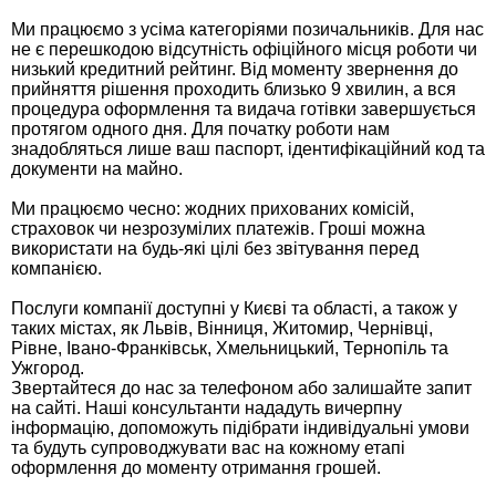
Ми працюємо з усіма категоріями позичальників. Для нас
не є перешкодою відсутність офіційного місця роботи чи
низький кредитний рейтинг. Від моменту звернення до
прийняття рішення проходить близько 9 хвилин, а вся
процедура оформлення та видача готівки завершується
протягом одного дня. Для початку роботи нам
знадобляться лише ваш паспорт, ідентифікаційний код та
документи на майно.
Ми працюємо чесно: жодних прихованих комісій,
страховок чи незрозумілих платежів. Гроші можна
використати на будь-які цілі без звітування перед
компанією.
Послуги компанії доступні у Києві та області, а також у
таких містах, як Львів, Вінниця, Житомир, Чернівці,
Рівне, Івано-Франківськ, Хмельницький, Тернопіль та
Ужгород.
Звертайтеся до нас за телефоном або залишайте запит
на сайті. Наші консультанти нададуть вичерпну
інформацію, допоможуть підібрати індивідуальні умови
та будуть супроводжувати вас на кожному етапі
оформлення до моменту отримання грошей.