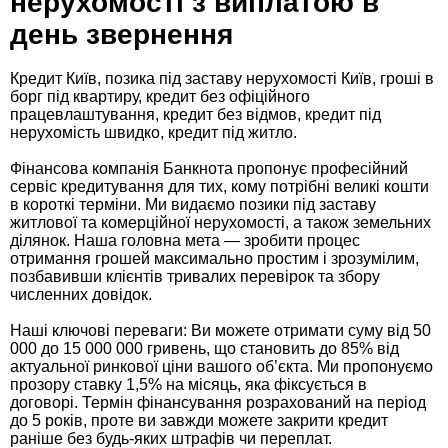
нерухомості з виплатою в
день звернення
Кредит Київ, позика під заставу нерухомості Київ, гроші в
борг під квартиру, кредит без офіційного
працевлаштування, кредит без відмов, кредит під
нерухомість швидко, кредит під житло.
Фінансова компанія Банкнота пропонує професійний
сервіс кредитування для тих, кому потрібні великі кошти
в короткі терміни. Ми видаємо позики під заставу
житлової та комерційної нерухомості, а також земельних
ділянок. Наша головна мета — зробити процес
отримання грошей максимально простим і зрозумілим,
позбавивши клієнтів тривалих перевірок та збору
численних довідок.
Наші ключові переваги: Ви можете отримати суму від 50
000 до 15 000 000 гривень, що становить до 85% від
актуальної ринкової ціни вашого об’єкта. Ми пропонуємо
прозору ставку 1,5% на місяць, яка фіксується в
договорі. Термін фінансування розрахований на період
до 5 років, проте ви завжди можете закрити кредит
раніше без будь-яких штрафів чи переплат.