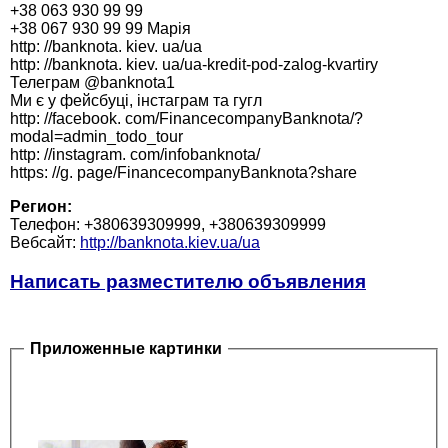
+38 063 930 99 99
+38 067 930 99 99 Марія
http: //banknota. kiev. ua/ua
http: //banknota. kiev. ua/ua-kredit-pod-zalog-kvartiry
Телеграм @banknota1
Ми є у фейсбуці, інстаграм та гугл
http: //facebook. com/FinancecompanyBanknota/?
modal=admin_todo_tour
http: //instagram. com/infobanknota/
https: //g. page/FinancecompanyBanknota?share
Регион:
Телефон: +380639309999, +380639309999
Вебсайт:
http://banknota.kiev.ua/ua
Написать разместителю объявления
Приложенные картинки