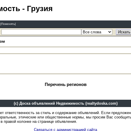
мость
- Грузия
я
[Поменять]
у
дом
Перечень регионов
(c) Доска объявлений Недвижимость (realtydoska.com)
ет ответственность за стиль и содержание объявлений. Если предложе
оральные, этические или общественные нормы, мы просим Вас сообщить
в правой колонке на странице объявления.
Связаться с администрацией сайта